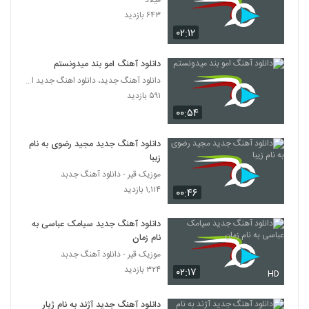
میلاد
موزیک زیبای قایق از شاهین شاپوری
۶۴۳ بازدید
۵۴۵ بازدید
170
۰۲:۱۲
آهنگ مسعود محمد نبی بنام قربان تو
دانلود آهنگ امو بند میدونستم
۴۶۲ بازدید
دانلود آهنگ جدید، دانلود اهنگ جدید ایرانی
171
۵۹۱ بازدید
۰۰:۵۴
آهنگ زولاتیک (رمیکس) از ورسی(پاپ)
۷۴۵ بازدید
172
دانلود آهنگ جدید مجید رضوی به نام
زیبا
امیرعلی آهنگ یه چیزی بگم
موزیک قیر - دانلود آهنگ جدبد
۷۸۸ بازدید
۱,۱۱۴ بازدید
173
۰۰:۴۶
دانلود آهنگ جدید سیامک عباسی به
دانلود آهنگ ایوان بند تو که معروفی (Evan-
Band To Ke Maroufi)
نام زمان
174
۱,۶۷۵ بازدید
موزیک قیر - دانلود آهنگ جدبد
۳۲۴ بازدید
۰۲:۱۷
HD
دانلود آهنگ مجید ادیب بخند بازم
۴۸۳ بازدید
175
دانلود آهنگ جدید آژند به نام ژیار