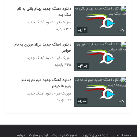
دانلود آهنگ جدید و زیبای حامد آیران با نام
میکوبه قلبم
دانلود آهنگ جدید بهنام بانی به نام
187
سگ بند
۶۵۱ بازدید
موزیک قیر - دانلود آهنگ جدبد
دانلود آهنگ سیاوش امینی جون منی
۳۱۲ بازدید
۰۱:۱۴
HD
۸۹۹ بازدید
188
دانلود آهنگ جدید فرزاد فرزین به نام
جواهر
دانلود آهنگ متین حکمت پور دل دیوونم
(Matin Hekmatpour Dele Divoonam)
موزیک قیر - دانلود آهنگ جدبد
189
۴۹۶ بازدید
۳۴۵ بازدید
۰۳:۰۱
عمران آهنگ ببخشید
دانلود آهنگ جدید میم تم به نام
۶۴۴ بازدید
190
پاییزها دیدم
موزیک قیر - دانلود آهنگ جدبد
۲۶۱ بازدید
۰۱:۰۰
آهنگ علیرضا پویا بنام دیوونه بازی (رمیکس)
HD
۸۰۶ بازدید
191
دانلود آهنگ افسردگی از نیما صادقی
۵۷۴ بازدید
192
صفحه اصلی
ورود به پنل کاربری
عضویت در سایت
قوانین سایت
درباره ما