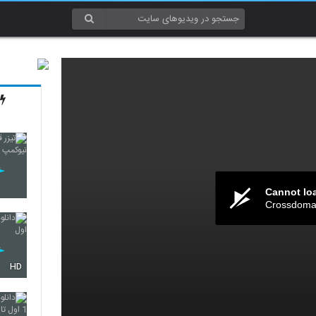
Cannot lo
Crossdomai
HD