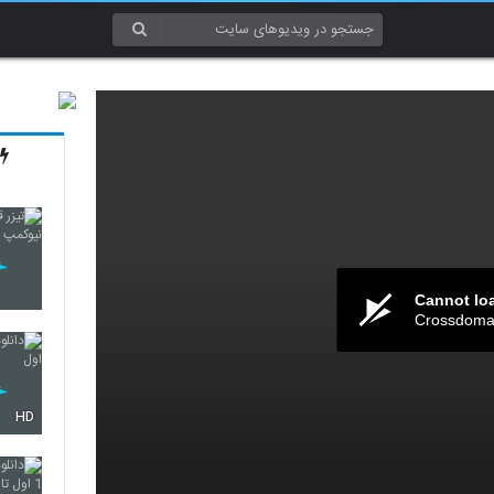
Cannot lo
Crossdomai
HD