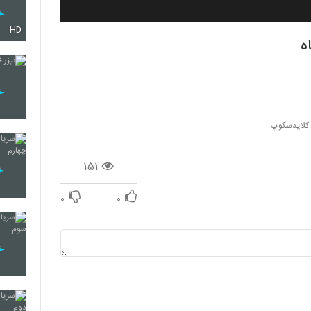
HD
 کلایدسکوپ
۱۵۱
۰
۰