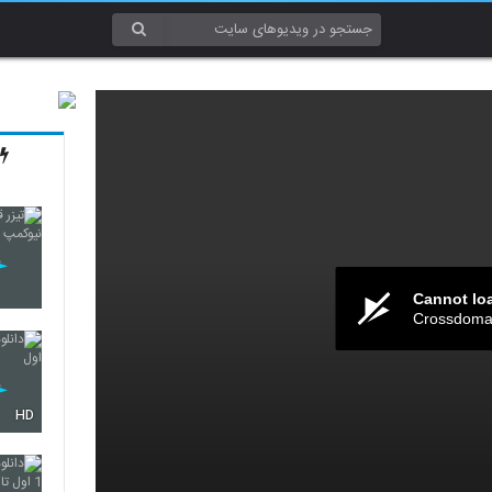
Cannot lo
Crossdomai
HD