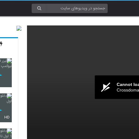
Cannot lo
Crossdomai
HD