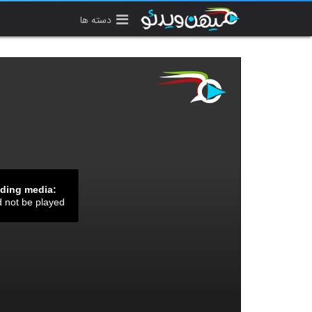
دسته ها
ading media:
d not be played