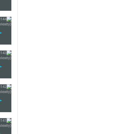
149
150
151
152
153
154