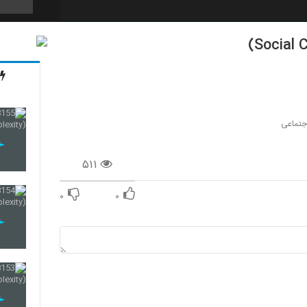
133
134
جتماعی
۵۱۱
135
۰
۰
136
137