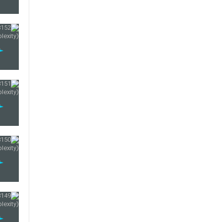
138
139
140
141
142
143