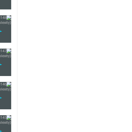
144
145
146
147
148