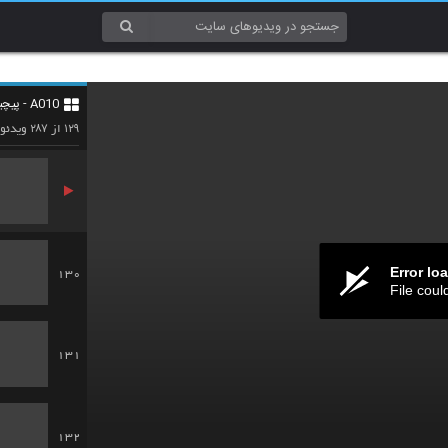
127
A010 - پیچیدگی (Complexity)
128
۲۸۷
۱۲۹
از
ویدئو
Error lo
130
File coul
131
132