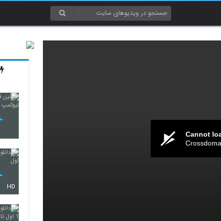
Cannot lo
Crossdomai
HD