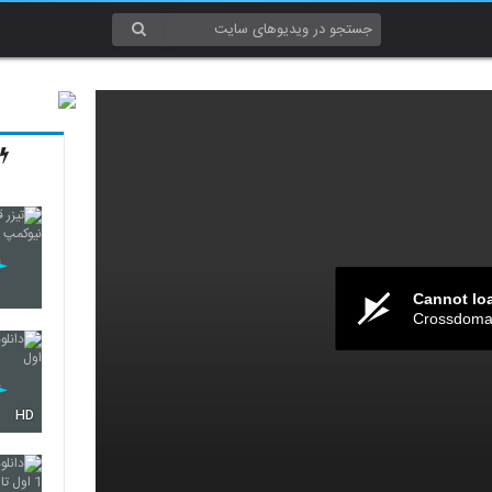
Cannot lo
Crossdomai
HD