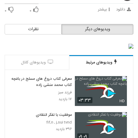
116
دانلود
بیشتر
۰
۰
028127 - نظریه شبکه (Network Theory)
۵۳۳ بازدید
117
ویدیوهای دیگر
نظرات
028128 - نظریه شبکه (Network Theory)
۵۵۸ بازدید
118
ویدیوهای مرتبط
ویدیوهای کانال
028129 - نظریه شبکه (Network Theory)
۶۲۹ بازدید
119
معرفی کتاب دروغ های مسلح در باغچه
کتاب محمد منشی زاده
028130 - نظریه شبکه (Network Theory)
فرزند سبز
۶۱۳ بازدید
۱۷ بازدید
۰۳:۳۳
120
HD
موفقیت با تفکر انتقادی
028131 - نظریه شبکه (Network Theory)
fif,n , j,sui tvnd
۶۰۳ بازدید
121
۳۹۶ بازدید
۰۹:۰۹