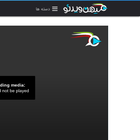
دسته ها
ading media:
d not be played