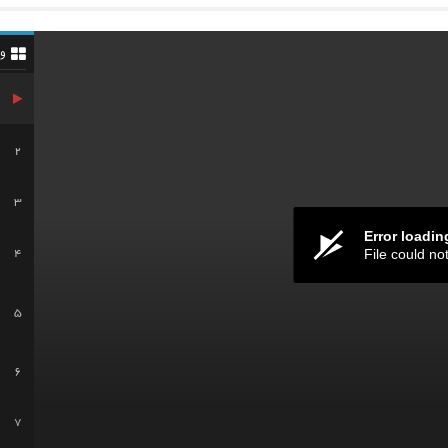
و
2
3
Error loadin
File could no
4
5
6
7