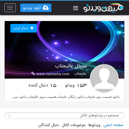
آپلود ویدیو
Toggle
vigation
دنبال کردن
سریال عالیجناب
عایجناب
www.namasha.com
ویدئو
دنبال کننده
15
153
دانلود قسمت دوم عایجناب,دانلود رایگان عایجناب,قسمت سوم عالیجناب,دانلود سریال عالیجناب
صفحه اصلی
ویدئوها
موضوعات کانال
دنبال کنندگان