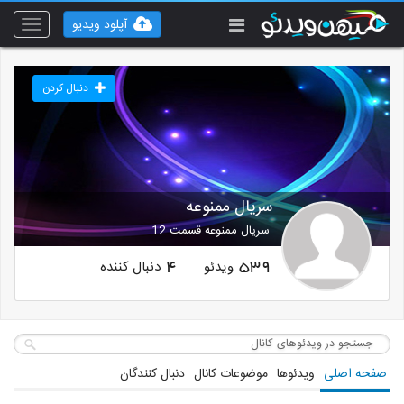
آپلود ویدیو
Toggle
vigation
دنبال کردن
سریال ممنوعه
سریال ممنوعه قسمت 12
ویدئو
دنبال کننده
4
539
صفحه اصلی
ویدئوها
موضوعات کانال
دنبال کنندگان