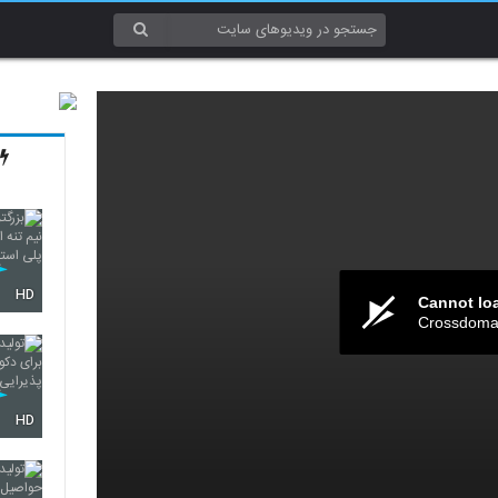
HD
Cannot lo
Crossdomai
HD