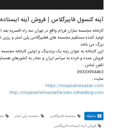
آینه کنسول فایبرگلاس | فروش آینه ایستاده
کارخانه مجسمه سازان فرزام واقع در تهران سه راه افسریه بعد از خاور
تولید کننده مستقیم مجسمه های ففایبرگلاس پلی استر و رزین تعم
بزرگ می باشد
این کارخانه به عنوان رتبه یک برندینگ و اولین کارخانه مجسمه 
فروش عمده و خرده به سراسر ایران و صادر به کشورهای همسایه
تلفن تماس :
09333994463
سایت :
https://mojasamesazan.com
http://mojasamehsazanfarzam.mihanblog.com
متفرقه
مجسمه فایبرگلاس
مجسمه پلی استر
مجس
فروش آینه ایستاده فایبرگلاس