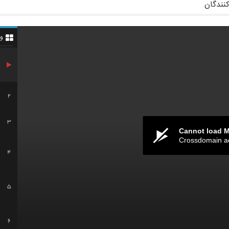
کنندگان
و
2
3
Cannot load 
Crossdomain a
4
5
6