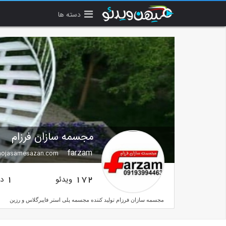
دسته ها
مجسمه سازان فرزام
farzam
ojasamesazan.com
ویدئو
دن
1
172
مجسمه سازان فرزام تولید کننده مجسمه پلی استر فایبرگلاس و رزین