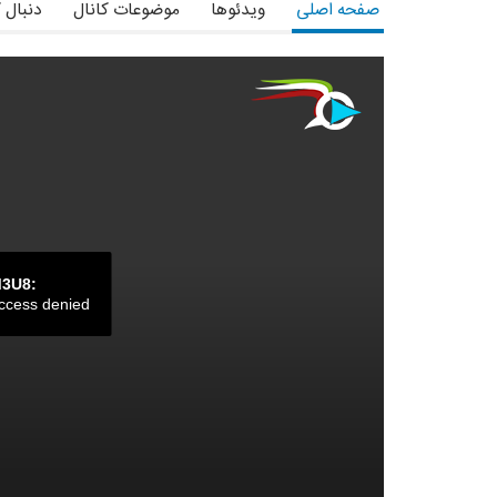
صفحه اصلی
ویدئوها
موضوعات کانال
دنبال 
M3U8:
ccess denied