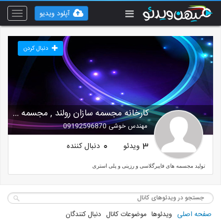
آپلود ویدیو
Toggle
vigation
دنبال کردن
کارخانه مجسمه سازان رولند , مجسمه فایبرگلاس
مهندس خوشی 09192596870
ویدئو
دنبال کننده
0
3
تولید مجسمه های فایبرگلاسی و رزینی و پلی استری
صفحه اصلی
ویدئوها
موضوعات کانال
دنبال کنندگان