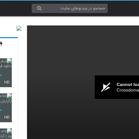
HD
Cannot lo
Crossdomai
HD