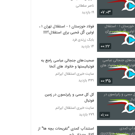
ناصر سلطانی
۰۷:۰۳
۱۹ بازدید
فولاد خوزستان ۱ - استقلال تهران ۱ ،
اولین گُل مُحبی برای استقلال؟!!!
بابک زرندی فرد
۰۰:۲۲
۱۴ بازدید
صحبت‌های جنجالی عباسی راجع به
فوتبالیستها و خانواد های آنخا
سایت خبری استقلال ایرانم
۰۰:۳۵
۳۳۱ بازدید
کل کل مسی و رابرتسون در زمین
فوتبال
سایت خبری استقلال ایرانم
۰۱:۰۰
۲۷۹ بازدید
استندآپ کمدی "تفریحات بچه ها" از
کانال مهرداد_شو