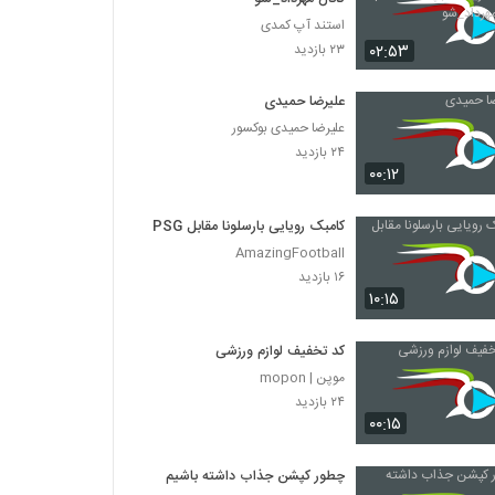
استند آپ کمدی
۰۲:۵۳
۲۳ بازدید
علیرضا حمیدی
علیرضا حمیدی بوکسور
۲۴ بازدید
۰۰:۱۲
کامبک رویایی بارسلونا مقابل PSG
AmazingFootball
۱۶ بازدید
۱۰:۱۵
کد تخفیف لوازم ورزشی
موپن | mopon
۲۴ بازدید
۰۰:۱۵
چطور کپشن جذاب داشته باشیم