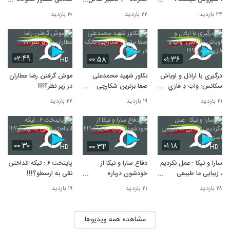
»؟!!!
امیرحسین صدیق ، علی
》؟!!!
می شود؟!!!
10
۲۴ بازدید
۲۲ بازدید
۲۰ بازدید
۱,۰۸۹ بازدید
اوجی در برنامه جوکر؟!!!
۰۲:۴۹
۰۰:۵۸
۰۱:۳۶
HD
درگیری با اراذل و اوباش
تکاور شهید محمدعلی
موش گرفتن رضا عطاران
سکانس: واتِ دِ فازي
صفا برترین شکارچی
در زیر نظر؟!!!
سيدي؟!!!
تانک در دنیا؟!!!
۲۱ بازدید
۱۹ بازدید
۲۲ بازدید
۰۰:۳۰
۰۱:۱۸
۰۰:۳۴
HD
HD
سارا و نیکا : عمل نکردیم
دفاع سارا و نیکا از
پایتخت ۶ : تیکه انداختن
، زیبایی ما طبیعی
خودشون درباره
نقی به ارسطو؟!!!
است؟!!!
شایعات؟!!!
۲۸ بازدید
۲۱ بازدید
۱۹ بازدید
مشاهده همه ویدیوها