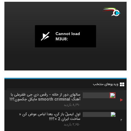
Cannot load
M3U8:
ویدیوهای منتخب
سالهای دور از خانه - رقص دی جی ظفرعلی با
آهنگ smooth criminal مایکل جکسون؟!!!
۸,۶۹۰ بازدید
اول ایمیلُ باز کن، بعداً لباس عوض کن «
ساخت ایران 2 »؟!!!
2
۲,۶۵۰ بازدید