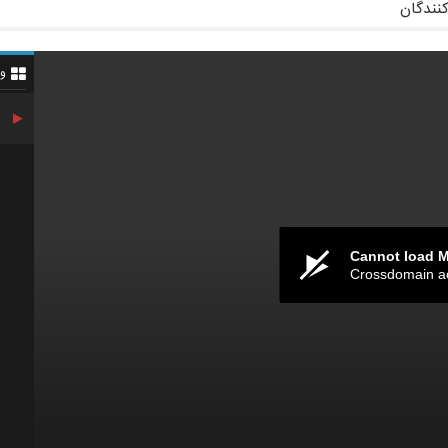
کنندگان
و
Cannot load 
Crossdomain a