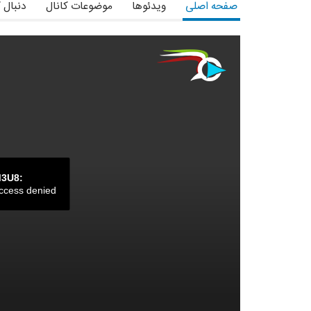
صفحه اصلی
ویدئوها
موضوعات کانال
دنبال 
M3U8:
ccess denied