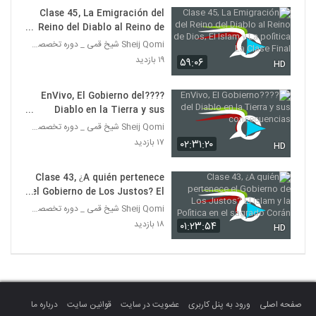
Clase 45, La Emigración del
Reino del Diablo al Reino de
Dios, El Islam y La política La
Sheij Qomi شیخ قمی _ دوره تخصصی تربیت مبلغه غرب
Clase Final
۱۹ بازدید
۵۹:۰۶
HD
????EnVivo, El Gobierno del
Diablo en la Tierra y sus
concecuencias
Sheij Qomi شیخ قمی _ دوره تخصصی تربیت مبلغه غرب
۱۷ بازدید
۰۲:۳۱:۲۰
HD
Clase 43, ¿A quién pertenece
el Gobierno de Los Justos? El
Islam y la Política en el
Sheij Qomi شیخ قمی _ دوره تخصصی تربیت مبلغه غرب
sagrado Corán
۱۸ بازدید
۰۱:۲۳:۵۴
HD
صفحه اصلی
ورود به پنل کاربری
عضویت در سایت
قوانین سایت
درباره ما