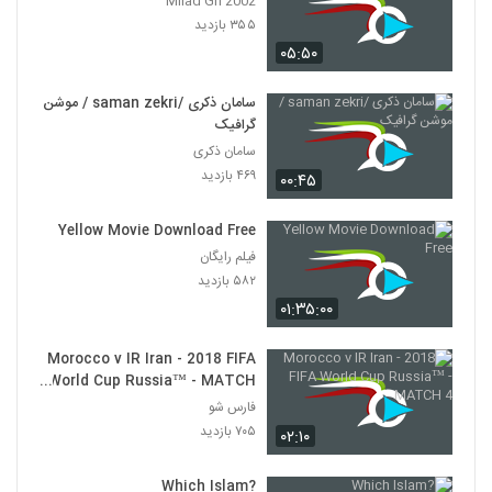
Milad Gh 2002
۳۵۵ بازدید
۰۵:۵۰
سامان ذکری /saman zekri / موشن
گرافیک
سامان ذکری
۴۶۹ بازدید
۰۰:۴۵
Yellow Movie Download Free
فیلم رایگان
۵۸۲ بازدید
۰۱:۳۵:۰۰
Morocco v IR Iran - 2018 FIFA
World Cup Russia™ - MATCH
4
فارس شو
۷۰۵ بازدید
۰۲:۱۰
?Which Islam