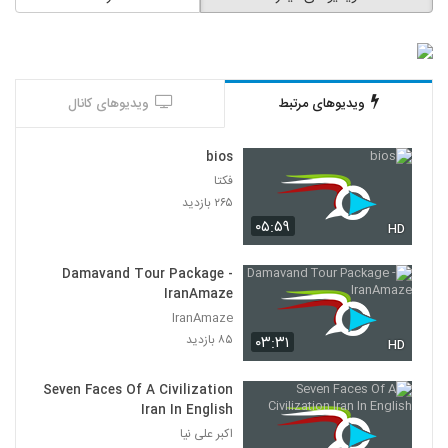
ویدیوهای مرتبط
ویدیوهای کانال
bios
فکتا
۲۶۵ بازدید
۰۵:۵۹
HD
Damavand Tour Package -
IranAmaze
IranAmaze
۸۵ بازدید
۰۳:۳۱
HD
Seven Faces Of A Civilization
Iran In English
اکبر علی نیا