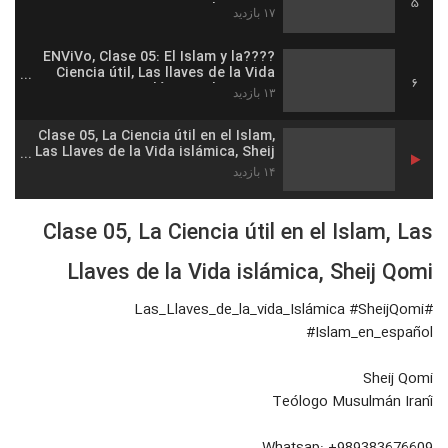
5
Sheij Qomi
۱۷ بازدید
????ENViVo, Clase 05: El Islam y la
Ciencia útil, Las llaves de la Vida
6
Islámica, sheij Qomi
۱۳ بازدید
Clase 05, La Ciencia útil en el Islam,
Las Llaves de la Vida islámica, Sheij
Qomi
۱۴ بازدید
Clase 05, La Ciencia útil en el Islam, Las
Llaves de la Vida islámica, Sheij Qomi
#Las_Llaves_de_la_vida_Islámica #SheijQomi
#Islam_en_español
Sheij Qomi
Teólogo Musulmán Iraní