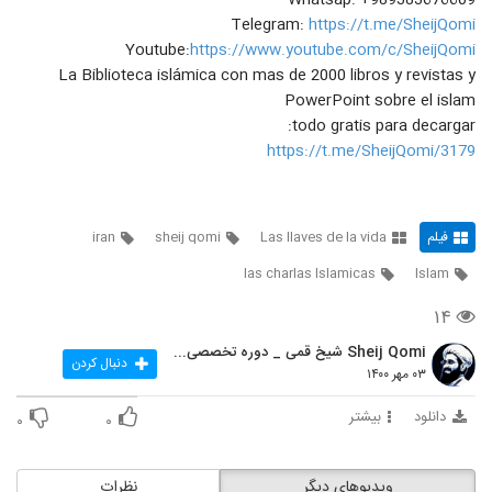
Whatsap: +989383676609
Telegram:
https://t.me/SheijQomi
Youtube:
https://www.youtube.com/c/SheijQomi
La Biblioteca islámica con mas de 2000 libros y revistas y
PowerPoint sobre el islam
todo gratis para decargar:
https://t.me/SheijQomi/3179
فیلم
Las llaves de la vida
sheij qomi
iran
las charlas Islamicas
Islam
۱۴
Sheij Qomi شیخ قمی _ دوره تخصصی تربیت مبلغه غرب
دنبال کردن
۰۳ مهر ۱۴۰۰
دانلود
بیشتر
۰
۰
ویدیوهای دیگر
نظرات