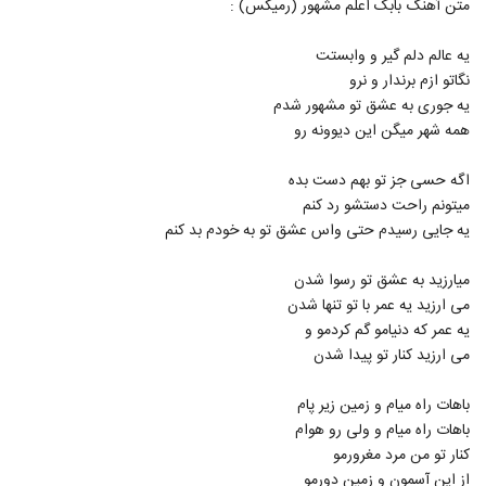
متن آهنگ بابک اعلم مشهور (رمیکس) :
2831
یه عالم دلم گیر و وابستت
دانلود آهنگ محمدامیر مجیدپور دوباره بیا
نگاتو ازم برندار و نرو
۲۵۷ بازدید
2832
یه جوری به عشق تو مشهور شدم
همه شهر میگن این دیوونه رو
موزیک زیبای بگو میدونی از مهرداد شوریان
۳۰۷ بازدید
اگه حسی جز تو بهم دست بده
2833
میتونم راحت دستشو رد کنم
یه جایی رسیدم حتی واس عشق تو به خودم بد کنم
علی ارشدی آهنگ یالان دنیا
۴۶۱ بازدید
2834
میارزید به عشق تو رسوا شدن
می ارزید یه عمر با تو تنها شدن
دانلود آهنگ جدید و زیبای یزدان بند با نام دل
یه عمر که دنیامو گم کردمو و
دل
می ارزید کنار تو پیدا شدن
2835
۲۸۷ بازدید
باهات راه میام و زمین زیر پام
دانلود آهنگ من عاشق توام از وحید عبداللهی
باهات راه میام و ولی رو هوام
۳۵۹ بازدید
2836
کنار تو من مرد مغرورمو
از این آسمون و زمین دورمو