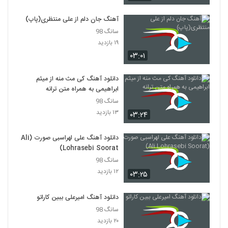
آهنگ جان دلم از علی منتظری(پاپ)
موزیک زیبای غروب جمعه از وحید رمضانی
سانگ 98
۴۵۱ بازدید
2860
۱۹ بازدید
۰۳:۰۱
Araj Dele Tehran
۲۷۵ بازدید
2861
دانلود آهنگ کی مث منه از میثم
ابراهیمی به همراه متن ترانه
سانگ 98
دانلود آهنگ یه فرشته از حمیدرضا علیخانی
۱۳ بازدید
۳۶۱ بازدید
۰۳:۲۴
2862
دانلود آهنگ علی لهراسبی صورت (Ali
موزیک زیبای نارینجا باخ از حسین فرهنگ
Lohrasebi Soorat)
۳۲۰ بازدید
2863
سانگ 98
۱۲ بازدید
۰۳:۲۵
دانلود آهنگ جشن و پایکوبی از آرش عنقا
۳۲۹ بازدید
دانلود آهنگ امیرعلی ببین کاراتو
2864
سانگ 98
۲۰ بازدید
آهنگ بیساند بنام زمستون بی برف