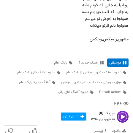
دانلود آهنگ احساس از جواد خانی
رو ابرا یه جایی که خونم بشه
۴۲۰ بازدید
2837
یه جایی که قلب دیوونم بشه
همونجا به آغوش تو میرسم
همونجا دلم نازتو میکشه
مرتضی عبدالمالکی آهنگ بی تو می میرم
۳۰۲ بازدید
2838
مشهور,ریمیکس,رمیکس
آهنگ علی نادری بنام بازنده
۳۸۴ بازدید
2839
موسیقی
آهنگ جدید 4
بابک اعلم
دانلود آهنگ مشهور رمیکس از بابک اعلم
دانلود آهنگ های بابک اعلم
آهنگ تصویر پوشالی از بهنام داوری(پاپ)
۳۱۲ بازدید
2840
موزیک ویدیو بابک اعلم بنام مشهور رمیکس
آهنگ جدید بابک اعلم
Babak Aalam
دانلود آهنگ های پاپ
دانلود آهنگ زن روز از حامد سیفی پور
۲۴۶
۲۸۵ بازدید
2841
موزیک 98
دنبال کردن
۲۸ فروردین ۱۳۹۸
دانلود آهنگ احسان مهدیان مرهم
۳۵۸ بازدید
2842
دانلود
بیشتر
۰
۰