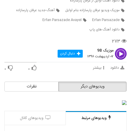
دانلود آهنگ اوایل از عرفان پارسازاده
3037
موزیک ویدیو عرفان پارسازاده بنام اوایل
آهنگ جدید عرفان پارسازاده
آهنگ فرید ابراهیمی بنام آی جیرانین بالاسی
Erfan Parsazade Avayel
Erfan Parsazade
۴۰۴ بازدید
3038
دانلود آهنگ های پاپ
۲۷۳
آهنگ خدا میدونه از سیاوش یوسفی(پاپ)
۳۳۸ بازدید
3039
موزیک 98
دنبال کردن
۰۷ اردیبهشت ۱۳۹۸
Reza Homayoun Taxi
دانلود
بیشتر
۰
۰
۲۳۸ بازدید
3040
ویدیوهای دیگر
نظرات
دانلود آهنگ دلداده از مصطفی نورمحمدی
۴۲۸ بازدید
3041
آهنگ مسعود مسافری بنام بهت وابستم
۲۵۵ بازدید
ویدیوهای مرتبط
ویدیوهای کانال
3042