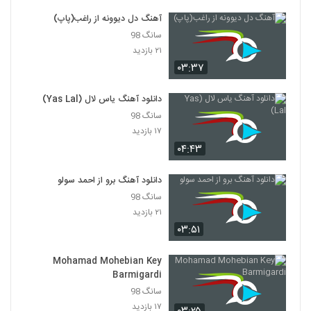
آهنگ دل دیوونه از راغب(پاپ)
سهیل رحمانی آهنگ لام تا کام
سانگ 98
۵۵۵ بازدید
3049
۲۱ بازدید
۰۳:۳۷
رامان آهنگ سمت عاشقی
۳۰۳ بازدید
دانلود آهنگ یاس لال (Yas Lal)
3050
سانگ 98
۱۷ بازدید
آهنگ یوسف زمانی بنام شیک
۰۴:۴۳
۷۰۸ بازدید
3051
دانلود آهنگ برو از احمد سولو
موزیک زیبای عمر گران از رضا هاشمیان
سانگ 98
۳۴۲ بازدید
3052
۲۱ بازدید
۰۳:۵۱
دانلود آهنگ یادگاریات از سعید ترابی
۳۱۸ بازدید
Mohamad Mohebian Key
3053
Barmigardi
سانگ 98
بهنام مرندی آهنگ بدون من
۱۷ بازدید