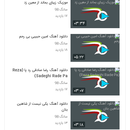
Radmaan Rok
موزیک زیبای بماند از معین زد
۲۰۳ بازدید
سانگ 98
3043
۱۷ بازدید
۰۳:۳۴
هاشم رمضانی آهنگ میدونم
۲۹۱ بازدید
3044
دانلود آهنگ امین حبیبی بی رحم
سانگ 98
دانلود آهنگ محمد اسدی فصل عاشقی
۱۸ بازدید
۳۵۱ بازدید
۰۵:۲۲
3045
دانلود آهنگ رضا صادقی رد پا (Reza
دانلود آهنگ دلم به مو بنده از حسام نصیری به
Sadeghi Rade Pa)
همراه متن ترانه
3046
۵۳۱ بازدید
سانگ 98
۱۷ بازدید
۰۳:۰۷
امیر شراهی آهنگ بی ستاره
۲۸۲ بازدید
3047
دانلود آهنگ یکی نیست از شاهین
بنان
سانگ 98
دانلود آهنگ علی اکبر جسمانی لیلا
۱۳ بازدید
۷۷۰ بازدید
۰۳:۱۸
3048