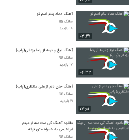
۰۳:۲۵
۳۴۵ بازدید
3054
آهنگ عماد بنام اسم تو
آهنگ یادگاری از محمد بهرامی(پاپ)
سانگ 98
۳۳۸ بازدید
۱۸ بازدید
3055
۰۳:۳۱
آهنگ محسن جمال بنام جون منیا
آهنگ تیغ و ترمه از رضا یزدانی(پاپ)
۳۵۵ بازدید
3056
سانگ 98
۱۷ بازدید
Hamid Ghani Marge Parandeh
۰۴:۳۳
۲۸۴ بازدید
3057
آهنگ جان دلم از علی منتظری(پاپ)
سانگ 98
دانلود آهنگ بی قرار از خالد
۱۹ بازدید
۳۱۳ بازدید
3058
۰۳:۰۱
Kamyab Man Miram Remix
دانلود آهنگ کی مث منه از میثم
۳۰۸ بازدید
3059
ابراهیمی به همراه متن ترانه
سانگ 98