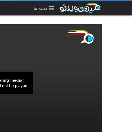
دسته ها
ading media:
d not be played