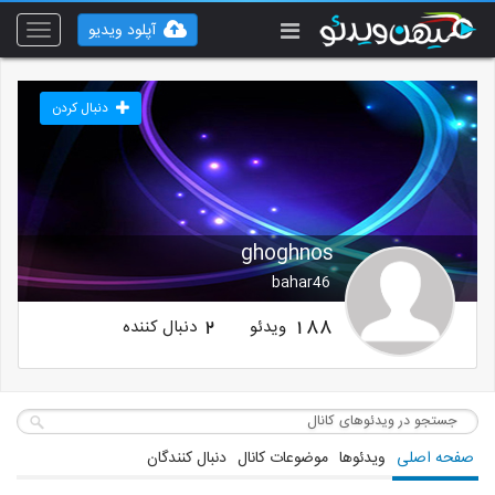
آپلود ویدیو
Toggle
vigation
دنبال کردن
ghoghnos
bahar46
ویدئو
دنبال کننده
2
188
صفحه اصلی
ویدئوها
موضوعات کانال
دنبال کنندگان