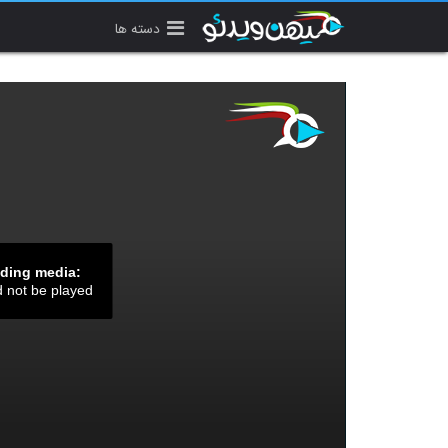
دسته ها
ading media:
d not be played