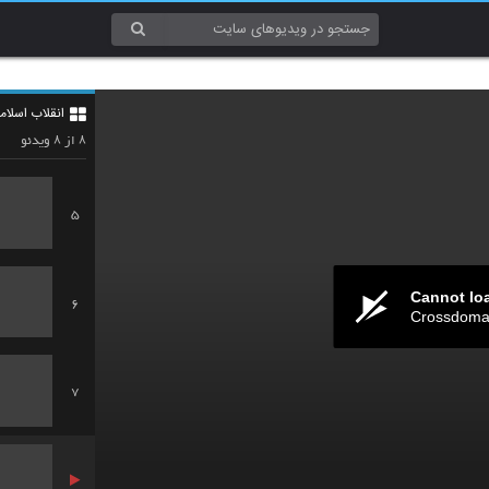
3
انقلاب اسلام
4
۸
۸
از
ویدئو
5
Cannot lo
6
Crossdomai
7