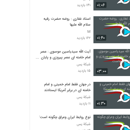
۰۱:۰۶
۱۴۱ بازدید
استاد غفاری : روضه حضرت رقیه
سلام الله علیها
M
۰۱:۴۰
۱۶۲ بازدید
آیت الله سیدیاسین موسوی : عصر
امام خامنه ای عصر پیروزی و پایان
شکست هاست.
شبكة يس
۰۳:۰۰
۱۵ بازدید
در جهان فقط امام خمینی و امام
خامنه ای در برابر آمریکا ایستادند
شبكة يس
۰۱:۳۰
۱۱ بازدید
نوع روابط ایران وعراق چگونه است؟
شبكة يس