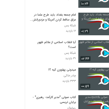
۱۰:۲۴
امام جمعه بغداد: باید طرح علما در
عراق ساقط کردن آمریکا و مزدورانش
باشد.
شبكة يس
۰۱:۲۹
۱۲ بازدید
آیا انقلاب اسلامی از علائم ظهور
است؟
شبكة يس
۰۲:۴۴
۳۱ بازدید
میدونی پهلوون کیه ؟!
چادر خاکی
۳۳۳ بازدید
۰۰:۵۹
کتاب صوتی "مدیر کارآمد- رهبری" -
برایان تریسی
رسابوک