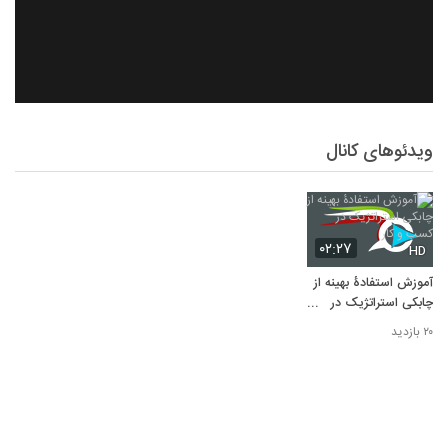
ویدئوهای کانال
۰۲:۲۷
HD
آموزش استفادۀ بهینه از
چابکی استراتژیک در
کسب و کار
۲۰ بازدید