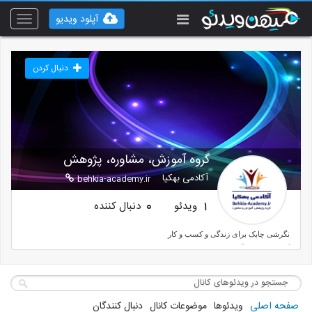
آپلود ویدیو
Toggle
vigation
دنبال کردن
گروه آموزش، مشاوره، پژوهش
آکادمی بهکیا
behkia-academy.ir
ویدئو
دنبال کننده
0
1
نگرشی چابک برای زندگی و کسب و کار
گروه پژوهش، آموزش و مشاوره
صفحه اصلی
ویدئوها
موضوعات کانال
دنبال کنندگان