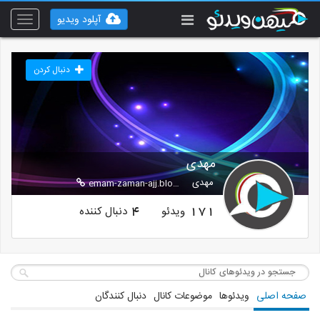
آپلود ویدیو
Toggle
vigation
دنبال کردن
مهدی
مهدی
emam-zaman-ajj.blogfa.com
ویدئو
دنبال کننده
4
171
صفحه اصلی
ویدئوها
موضوعات کانال
دنبال کنندگان