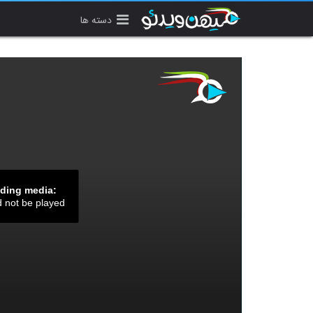
دسته ها
ading media:
d not be played