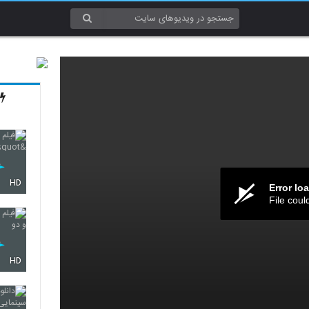
HD
Error lo
File coul
HD