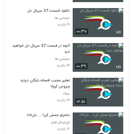
دانلود قسمت 37 سریال دل
دوستی ها
۶۱ بازدید
۰۰:۳۷
HD
آنچه در قسمت 37 سریال دل خواهید
دید
دوستی ها
۷۹ بازدید
۰۰:۳۹
HD
تعابیر عجیب افسانه بایگان درباره
ویروس کرونا
میلاد
۷۹ بازدید
۰۲:۵۱
دخترتو جمش کن! ....دل۱۸»
اورجینال فیلم
۱۶ بازدید