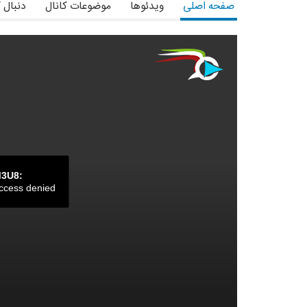
صفحه اصلی
ویدئوها
موضوعات کانال
دنبال 
M3U8:
ccess denied