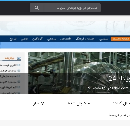
اد 24
www.rouydad24.com
بال کننده
دنبال شده
نظر
7
0
 در تمام عرصه‌ها