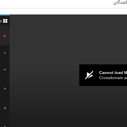
کنندگان
و
2
3
Cannot load 
Crossdomain a
4
5
6