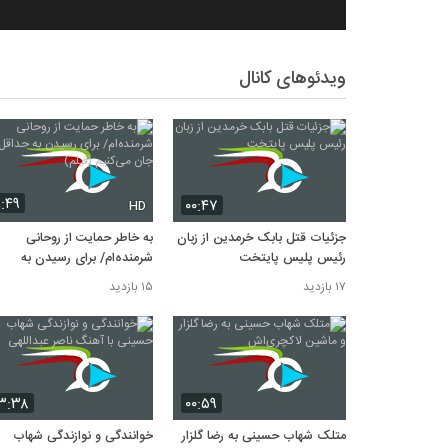
ویدئوهای کانال
۱:۴۹
۰۰:۴۷
HD
جزئیات قتل بابک خرمدین از زبان
به خاطر حمایت از روحانی
رئیس پلیس پایتخت
شرمنده‌ام/ برای رسیدن به
حداقل‌ها جان می‌کنیم (فیلم)
۱۷ بازدید
۱۵ بازدید
۳:۳۸
۰۰:۵۹
متلک شهاب حسینی به رضا گلزار
خوانندگی و نوازندگی شهاب