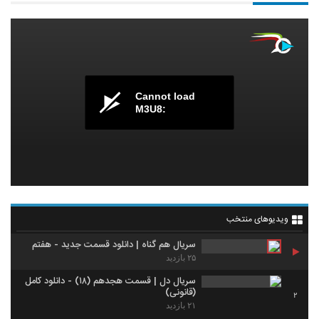
Cannot load
M3U8:
ویدیوهای منتخب
سریال هم گناه | دانلود قسمت جدید - هفتم
۲۵ بازدید
سریال دل | قسمت هجدهم (۱۸) - دانلود کامل
(قانونی)
2
۲۱ بازدید