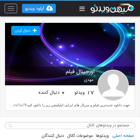
آپلود ویدیو
Toggle
vigation
دنبال کردن
اورجینال فیلم
مهدی
ویدئو
دنبال کننده
0
17
جهت دانلود جدیدترین فیلم و سریال های ایرانی اپلیکیشن زیر را دانلود کنیدhttps://2ad.ir/z7yo7F
صفحه اصلی
ویدئوها
موضوعات کانال
دنبال کنندگان