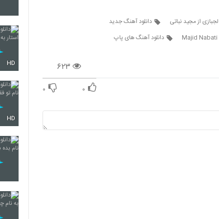
لجبازی از مجید نباتی
دانلود آهنگ جدید
159
Majid Nabati
دانلود آهنگ های پاپ
HD
۶۲۳
160
۰
۰
161
HD
162
163