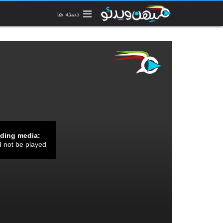
دسته ها
ading media:
d not be played