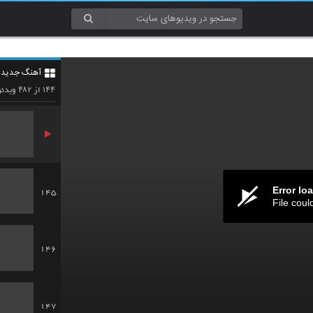
142
آهنگ جدید
143
۴۸۲
۱۴۴
از
ویدئو
Error lo
145
File coul
146
147