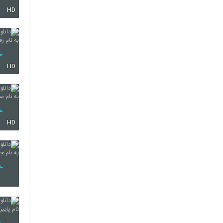
HD
164
165
HD
166
HD
167
168
169