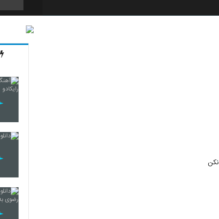
148
149
150
151
نکن
152