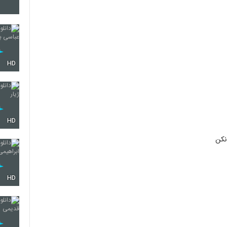
153
154
HD
155
HD
نکن
156
HD
157
158