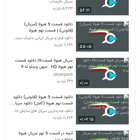
سریال عالیجناب
۵,۴۳۳ بازدید
۵۶:۲۱
دانلود قسمت 9 هیولا (سریال)
(قانونی) | قسمت نهم هیولا
دانلود فیلم و سریال ایرانی با لینک مستقیم
۶,۸۴۸ بازدید
۵۵:۰۵
سریال هیولا قسمت9| دانلود قسمت
نهم هیولا HD . میهن ویدئو نه 9
jahangardi
۴۴۹ بازدید
۰۱:۰۰
دانلود قسمت 9 هیولا (قانونی) دانلود
قسمت نهم هیولا (کامل) دانلود سریال
هیولا قسمت 9 نهم (حجم کم)
دانلود جدیدترین سریال های نمایش خانگی
۱۰,۲۷۴ بازدید
۰۱:۰۷:۱۵
آنچه در قسمت 9 نهم سریال هیولا
خواهید دید