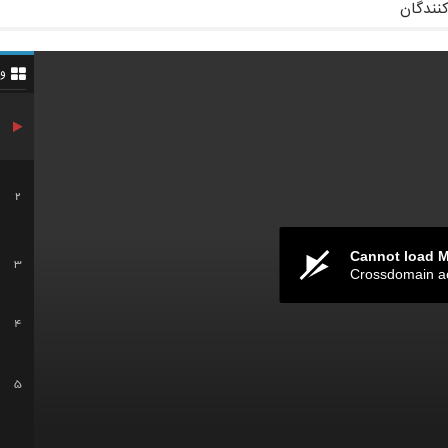
کنندگان
و
2
Cannot load 
3
Crossdomain a
4
5