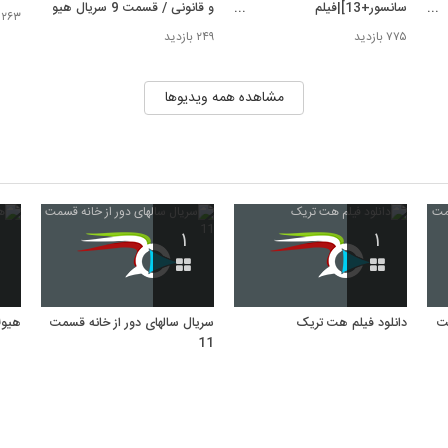
سانسور+13]|فیلم
و قانونی / قسمت 9 سریال هیولا
۲۶۳ بازدید
از
درساژ(Dressage)
۷۷۵ بازدید
۲۴۹ بازدید
مشاهده همه ویدیوها
۱
۱
مت
دانلود فیلم هت تریک
سریال سالهای دور از خانه قسمت
هیول
11