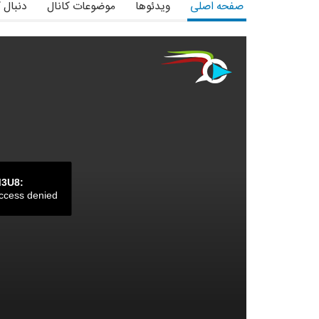
صفحه اصلی
ویدئوها
موضوعات کانال
دنبال 
M3U8:
ccess denied