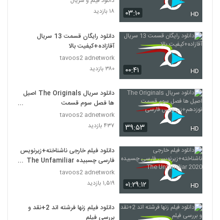
دانلود فیلم و سریال
۱۸ بازدید
۰۳:۱۰
HD
دانلود رایگان قسمت 13 سریال
آقازاده+کیفیت بالا
tavoos2 adnetwork
۳۸۰ بازدید
۰۰:۴۱
HD
دانلود سریال The Originals اصیل
ها فصل سوم قسمت
نوزدهم+زیرنویس فارسی
tavoos2 adnetwork
۴۳۷ بازدید
۳۹:۵۳
HD
دانلود فیلم خارجی ناشناخته+زیرنویس
فارسی چسبیده The Unfamiliar
2020
tavoos2 adnetwork
۱,۵۱۹ بازدید
۰۱:۲۹:۱۲
HD
دانلود فیلم زنها فرشته اند 2+نقد و
بررسی فیلم