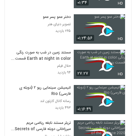
۰۱:۳۴
HD
دختر عمو پسر عمو
تصویر دنیای هنر
۲۶۵ بازدید
۰۱:۲۴:۵۶
HD
مستند زمین در شب به صورت رنگی
Earth at night in color قسمت
پنجم
حلال فیلم
۹۴ بازدید
۲۷:۲۷
HD
انیمیشن‌ سینمایی ریو ۲ (دوبله ی
فارسی) Rio
رسانه کانال کارتون لند
۴۹۳ بازدید
۰۱:۱۶:۴۹
تریلر مستند نابغه ریاضی مریم
میرزاخانی دوبله فارسی Secrets of
the Surface 2020