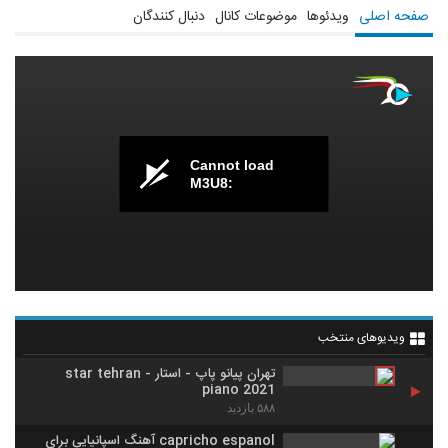
صفحه اصلی
ویدئوها
موضوعات کانال
دنبال کنندگان
Cannot load
M3U8:
ویدیوهای منتخب
تهران پیانو پاپ - استار star tehran -
piano 2021
۵۸۸ بازدید
capricho espanol آهنگ اسپانیایی برای