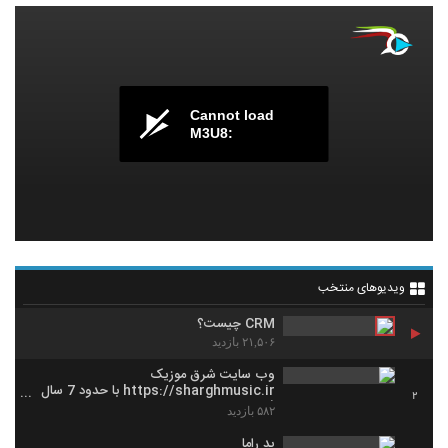
Cannot load
M3U8:
ویدیوهای منتخب
CRM چیست؟
۲۱,۵۰۶ بازدید
وب سایت شرق موزیک
https://sharghmusic.ir با حدود 7 سال
2
فعالیت در زمینه موسیقی
۵۸۲ بازدید
پد راما