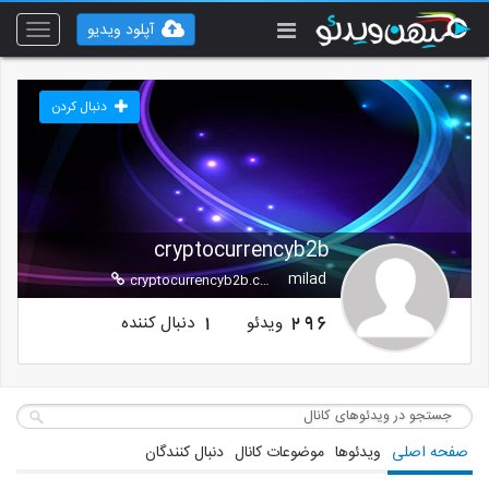
آپلود ویدیو
Toggle
vigation
دنبال کردن
cryptocurrencyb2b
milad
cryptocurrencyb2b.com
ویدئو
دنبال کننده
1
296
صفحه اصلی
ویدئوها
موضوعات کانال
دنبال کنندگان