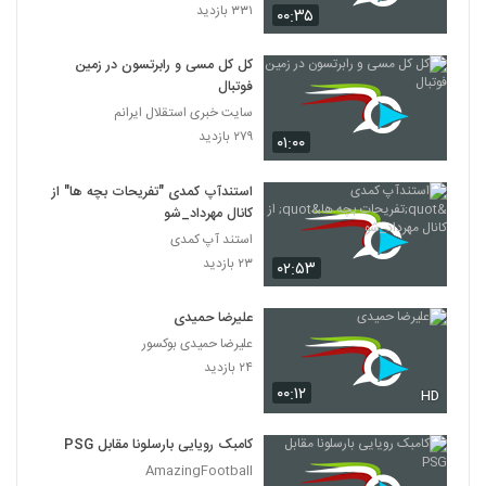
۳۳۱ بازدید
۰۰:۳۵
کل کل مسی و رابرتسون در زمین
فوتبال
سایت خبری استقلال ایرانم
۲۷۹ بازدید
۰۱:۰۰
استندآپ کمدی "تفریحات بچه ها" از
کانال مهرداد_شو
استند آپ کمدی
۲۳ بازدید
۰۲:۵۳
علیرضا حمیدی
علیرضا حمیدی بوکسور
۲۴ بازدید
۰۰:۱۲
HD
کامبک رویایی بارسلونا مقابل PSG
AmazingFootball