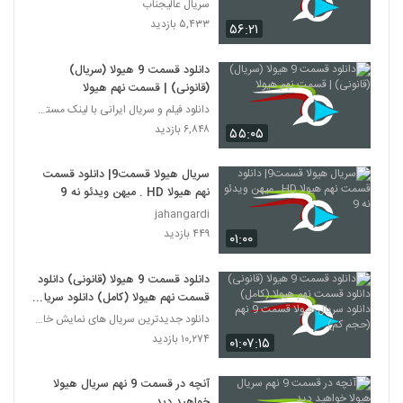
سریال عالیجناب
۵,۴۳۳ بازدید
۵۶:۲۱
دانلود قسمت 9 هیولا (سریال)
(قانونی) | قسمت نهم هیولا
دانلود فیلم و سریال ایرانی با لینک مستقیم
۶,۸۴۸ بازدید
۵۵:۰۵
سریال هیولا قسمت9| دانلود قسمت
نهم هیولا HD . میهن ویدئو نه 9
jahangardi
۴۴۹ بازدید
۰۱:۰۰
دانلود قسمت 9 هیولا (قانونی) دانلود
قسمت نهم هیولا (کامل) دانلود سریال
هیولا قسمت 9 نهم (حجم کم)
دانلود جدیدترین سریال های نمایش خانگی
۱۰,۲۷۴ بازدید
۰۱:۰۷:۱۵
آنچه در قسمت 9 نهم سریال هیولا
خواهید دید