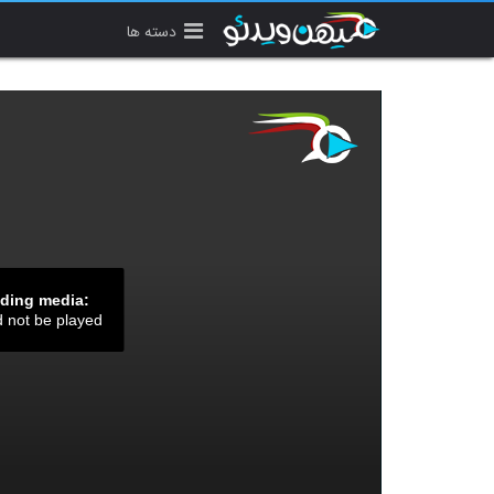
دسته ها
ading media:
d not be played