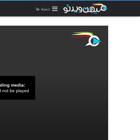
دسته ها
ading media:
d not be played