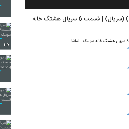
دانلود قسمت 6 هشتگ خاله سوسکه (کامل) (سریال) | قسمت 6 سریال هشتگ خاله
HD
د
د
د
د