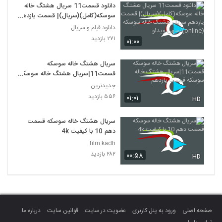
دانلود قسمت11 سریال هشتگ خاله
سوسکه(کامل)(سریال)| قسمت یازدهم
سریال هشتگ خاله سوسکه
دانلود فیلم و سریال
(online)/میهن ویدئو
۲۷۱ بازدید
۰۱:۰۰
سریال هشتگ خاله سوسکه
قسمت11|سریال هشتگ خاله سوسکه
قسمت یازدهم
جدیدترین
۵۵۶ بازدید
۰۱:۰۱
HD
سریال هشتگ خاله سوسکه قسمت
دهم 10 با کیفیت 4k
film kadh
۲۸۲ بازدید
۰۰:۵۸
HD
صفحه اصلی
ورود به پنل کاربری
عضویت در سایت
قوانین سایت
درباره ما