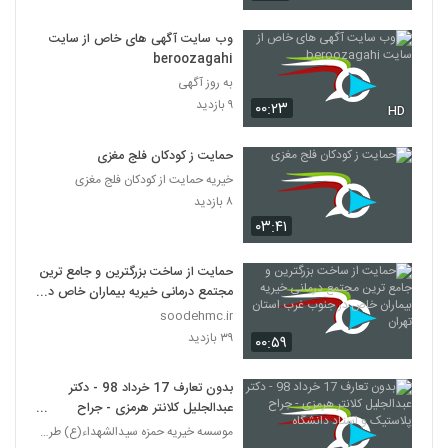
وب سایت آگهی های خاص از سایت
beroozagahi
به روز آگهی
۹ بازدید
۰۰:۲۳
HD
حمایت ز کودکان فلج مغزی
خیریه حمایت از کودکان فلج مغزی
۸ بازدید
۰۳:۴۱
حمایت از ساخت بزرگترین و جامع ترین
مجتمع درمانی خیریه بیماران خاص در
جنوب غرب استان تهران
soodehmc.ir
۳۹ بازدید
۰۰:۵۹
بدون تعارف 17 خرداد 98 - دکتر
عبدالجلیل کلانتر هرمزی - جراح
پلاستیک و استاد دانشگاه
موسسه خیریه حمزه سیدالشهداء(ع) طرقبه