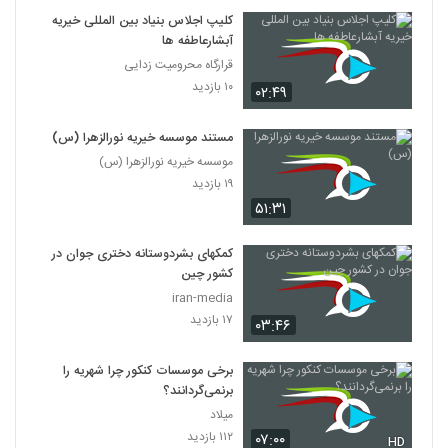
کلیپ اجلاس بنیاد بین المللی خیریه
آبشارعاطفه ها
قرارگاه محرومیت زدایی
۱۰ بازدید
۰۲:۴۹
مستند موسسه خیریه نورالزهرا (س)
موسسه خیریه نورالزهرا (س)
۱۹ بازدید
۵۱:۳۱
کمکهای بشردوستانه دختری جوان در
کشور چین
iran-media
۱۷ بازدید
۰۳:۴۶
برخی موسسات کنکور چرا شهریه را
برنمی‌گردانند؟
میلاد
۱۱۲ بازدید
۰۷:۰۰
HD