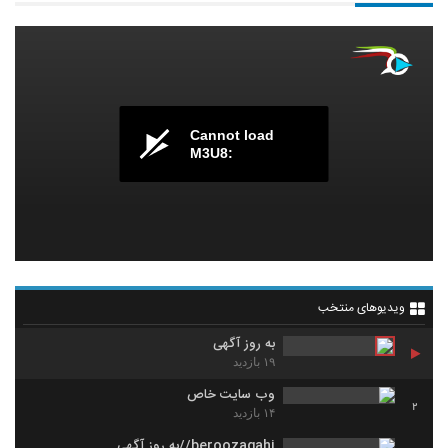
Cannot load
M3U8:
ویدیوهای منتخب
به روز آگهی
۱۹ بازدید
وب سایت خاص
2
۱۴ بازدید
beroozagahi//به روز آگهی