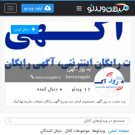
آپلود ویدیو
Toggle
vigation
دنبال کردن
به روز آگهی
beroozagahi
beroozagahi.ir
ویدئو
دنبال کننده
0
11
وب سایت به روز آگهی جستجوی آسان ثبت ودرج آگهی رایگان،تبلیغات،نیازمندیها،لینک درزمینه خرید،فروش ،آموزش،استخدام همه فرصتهای شغلی کسب وکار وکلیه خدمات در ایران
صفحه اصلی
ویدئوها
موضوعات کانال
دنبال کنندگان