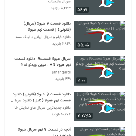
سریال عالیجناب
۵,۴۳۳ بازدید
۵۶:۲۱
دانلود قسمت 9 هیولا (سریال)
(قانونی) | قسمت نهم هیولا
دانلود فیلم و سریال ایرانی با لینک مستقیم
۶,۸۴۸ بازدید
۵۵:۰۵
سریال هیولا قسمت9| دانلود قسمت
نهم هیولا HD . میهن ویدئو نه 9
jahangardi
۴۴۹ بازدید
۰۱:۰۰
دانلود قسمت 9 هیولا (قانونی) دانلود
قسمت نهم هیولا (کامل) دانلود سریال
هیولا قسمت 9 نهم (حجم کم)
دانلود جدیدترین سریال های نمایش خانگی
۱۰,۲۷۴ بازدید
۰۱:۰۷:۱۵
آنچه در قسمت 9 نهم سریال هیولا
خواهید دید