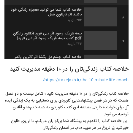
خلاصه کتاب شما می توانید معجزه‌ زندگی خود
باشید اثر ناپلئون هیل
8
۲۵۴ بازدید
نیمه تاریک وجود اثر دبی فورد (دانلود رایگان
pdf کتاب نیمه تاریک وجود اثر دبی فورد)
9
۳۳۴ بازدید
خلاصه كتاب چشم دل بگشا اثر کاترین پاندر
۱۸۱ بازدید
10
خلاصه کتاب زندگی‌تان را در ۱۰ دقیقه مدیریت کنید
https://razejazb.ir/the-10-minute-life-coach/
خلاصه کتاب زندگی‌تان را در ۱۰ دقیقه مدیریت کنید ؛ شامل بیست و دو فصل
هست که در هر فصل پیشنهاد‌هایی کاربردی برای دستیابی به یک زندگی ایده
آل برای خواننده دارد… مطالعه این کتاب کاربردی به همه خانم‌ها و آقایان
توصیه می‌شود.
این خلاصه کتاب را تقدیم به پیشگاه شما بزرگواران می‌کنم، با آرزوی طلوع
خورشید پُر فروغ در هر سپیده‌دم، در آسمان زندگی‌تان.