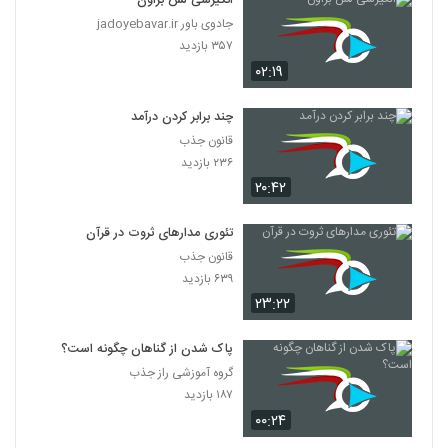
انگیزشی لس براون
جادوی باور jadoyebavar.ir
۳۵۷ بازدید
۰۲:۱۹
چند برابر کردن درآمد
قانون جذب
۲۳۶ بازدید
۲۰:۴۲
تئوری مدارهای ثروت در قرآن
قانون جذب
۶۳۹ بازدید
۲۳:۲۲
پاک شدن از گناهان چگونه است؟
گروه آموزشی راز جذب
۱۸۷ بازدید
۰۰:۲۴