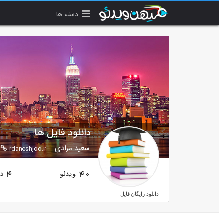
دسته ها
دانلود فایل ها
سعید مرادی
rdaneshjoo.ir
ویدئو
دن
4
40
دانلود رایگان فایل