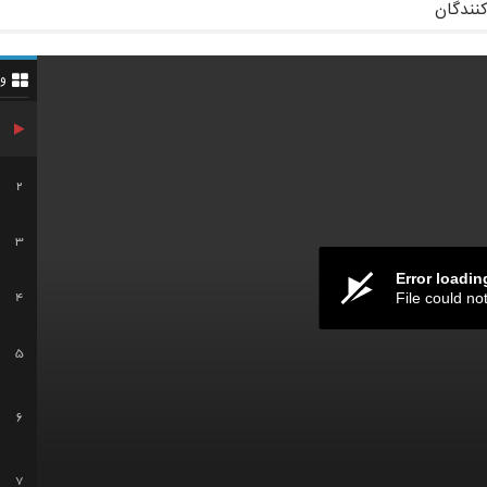
کنندگان
و
2
3
Error loadin
File could no
4
5
6
7