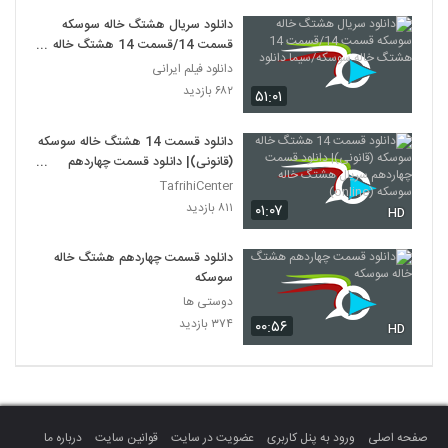
دانلود سریال هشتگ خاله سوسکه
قسمت 14/قسمت 14 هشتگ خاله
سوسکه/سیما دانلود
دانلود فیلم ایرانی
۶۸۲ بازدید
۵۱:۰۱
دانلود قسمت 14 هشتگ خاله سوسکه
(قانونی)| دانلود قسمت چهاردهم
سریال هشتگ خاله سوسکه (online)
TafrihiCenter
۸۱۱ بازدید
۰۱:۰۷
HD
دانلود قسمت چهاردهم هشتگ خاله
سوسکه
دوستی ها
۳۷۴ بازدید
۰۰:۵۶
HD
صفحه اصلی
ورود به پنل کاربری
عضویت در سایت
قوانین سایت
درباره ما